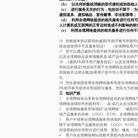
（b） 以任何积极或消极的形式侵犯或协助他
（c） 进行服务无关的行为，包括但不限于：
虚拟道具、虚拟物品，宣传赌博、非法彩票等；
（d） 利用全境网络提供的相关服务进行任何
人计算机或互联网的正常运转造成不利影响的软
（e） 利用全境网络提供的相关服务进行任何
16
您根据本协议获得的威风PK助手账号和密
络游戏使用许可及服务协议》、《全境网络用户
17
您可以通过威风PK助手账号密码登录全境网
以及全境网络在该单项服务及/或产品中发出的
18
《威风PK助手用户服务协议》以及全境网络
和协议的规定(包括但不限于全境网络在游戏官
和国相关法律法规(如果用户是中华人民共和国
任。
19
您应避免因使用全境网络服务而使全境网络及
PK助手账号提供全部或部分服务，您应当为此
三 知识产权
1
全境网络依法享有全境网络提供的全境网络
境网络游戏软件的权利等），及/或已从合法权
2
全境网络服务所体现的“全境网络”、“威风
络产品服务的名称、LOGO、ICON，全境网络
3
用户不得将全境网络服务所体现的“全境网络
限于全境网络产品服务的名称、LOGO、ICO
对该商标的任何部分进行使用、复制、修改、传
4
用户在全境网络网站或账号系统内发布的信