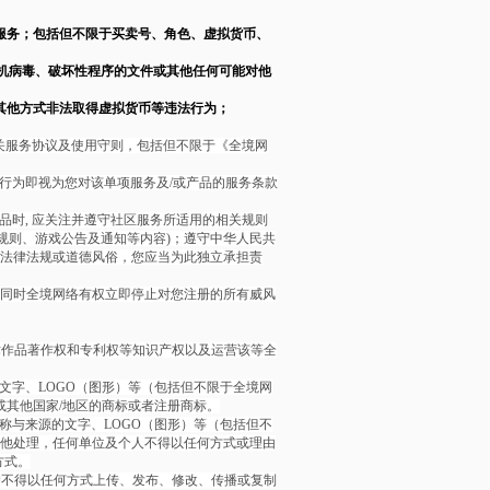
服务；包括但不限于买卖号、角色、虚拟货币、
机病毒、破坏性程序的文件或其他任何可能对他
其他方式非法取得虚拟货币等违法行为；
关服务协议及使用守则，包括但不限于《全境网
行为即视为您对该单项服务及/或产品的服务条款
品时, 应关注并遵守社区服务所适用的相关规则
规则、游戏公告及通知等内容)；遵守中华人民共
地法律法规或道德风俗，您应当为此独立承担责
。同时全境网络有权立即停止对您注册的所有威风
术作品著作权和专利权等知识产权以及运营该等全
的文字、LOGO（图形）等（包括但不限于全境网
/或其他国家/地区的商标或者注册商标。
名称与来源的文字、LOGO（图形）等（包括但不
作其他处理，任何单位及个人不得以任何方式或理由
方式。
户不得以任何方式上传、发布、修改、传播或复制