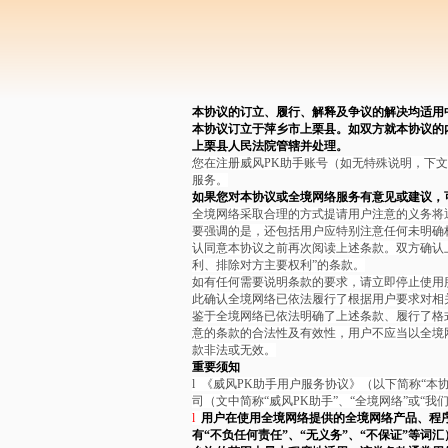
本协议的订立、履行、解释及争议的解决均适用
本协议订立于萍乡市上栗县。如双方就本协议的
上栗县人民法院管辖并处理。
您在注册威风PK助手账号（如无特殊说明，下文
服务。
如果您对本协议或全境网络服务有意见或建议，
全境网络采取合理的方式提请用户注意的义务将
要强调的是，还包括用户应特别注意任何未明确标
认同意本协议之前再次阅读上述条款。双方确认
利、排除对方主要权利”的条款。
如有任何需要说明条款的要求，请立即停止使用
此确认全境网络已依法履行了根据用户要求对相
鉴于全境网络已依法明确了上述条款、履行了格
意的条款的合法性及有效性，用户不应当以全境
款非法或无效。
重要须知
l
《威风PK助手用户服务协议》（以下简称“本
司（文中简称“威风PK助手”、“全境网络”或“
l
用户在使用全境网络提供的全境网络产品、程
有“不负任何责任”、“无义务”、“不保证”等