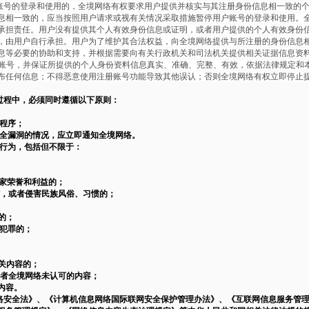
账号的登录和使用的，全境网络有权要求用户提供并核实与其注册身份信息相一致的
息相一致的，应当按照用户请求或视有关情况采取措施暂停用户账号的登录和使用。
承担责任。用户没有提供其个人有效身份信息或证明，或者用户提供的个人有效身份
，由用户自行承担。用户为了维护其合法权益，向全境网络提供与所注册的身份信息
息等必要的协助和支持，并根据需要向有关行政机关和司法机关提供相关证据信息资
手账号，并保证所提供的个人身份资料信息真实、准确、完整、有效，依据法律规定和
布任何信息；不得恶意使用注册账号功能导致其他误认；否则全境网络有权立即停止
过程中，必须同时遵循以下原则：
和程序；
安全漏洞的情况，应立即通知全境网络。
害行为，包括但不限于：
国家荣誉和利益的；
结，或者侵害民族风俗、习惯的；
的；
唆犯罪的；
关内容的；
或者全境网络未认可的内容；
内容。
网络安全法》、《计算机信息网络国际联网安全保护管理办法》、《互联网信息服务管