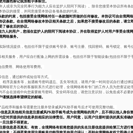
使用颜色标记或加粗字体标注。
成年人或非为完全民事行为能力人应在监护人陪同下阅读）。除非您接受本协议所有条
本协议的接受，并同意接受本协议各项条款的约束。
条款的约束，包括接受全境网络对任一条款随时所做的任何修改。本协议可由全境网
协议条款。在全境网络修改本协议相关条款之后，如果您不接受修改后的条款，请立
受了修改后的协议。
为能力人的用户，您须在监护人的陪同下阅读本协议，并在取得监护人对用户享受全境
境网络服务。
据实际情况提供，包括但不限于提供账号登录、账号注册、找回密码、账号锁定、账号
等相关服务，用户应自行配备上网的所需设备，包括但不限于智能设备(包括但不限于
电信费用、网络使用等费用。
等信息，通过邮件或短信等方式。
品、程序及服务等，如遇账号密码遗忘、丢失等情况，请用户第一时间尝试自行通过绑
境网络官方公布的客服联系方式进行处理，全境网络将有专门的工作人员为您查证处
均不会在游戏中向您索要账号密码、安全码等信息，请您注意识别，以免造成不必要
户谨慎选择希望绑定的邮箱。
产品程序和服务等需要您注册并登录威风PK助手账号后才可使用完整功能。
份信息及其他相关信息注册威风PK助手账号成为全境网络的用户，且不得以他人身份
约定对所提供的信息承担相应的法律责任。用户同意，以用户注册时提供的真实准确的
一旦注册不得更改。
注册信息是否真实、有效，全境网络有权将您提供的实名注册信息提供给第三方进行
何信息；不得恶意使用注册账号功能导致其他用户误认；否则全境网络有权立即停止提