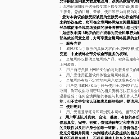
允许的范围内最大程度地适用，该类条款通常用
l
请您审慎阅读并选择接受或不接受本协议(未
关服务。您的注册、登录、使用等行为将视为对
l
您对本协议的接受应被视为您接受本协议全部
来的协议条款，您可在全境网络网站查阅最新版
登录或使用全境网络提供的服务将被视为您已接
l
如您系未满18周岁的用户或非为完全民事行
部条款的同意之后，方可享受全境网络提供的全
一 服务内容
1
威风PK助手服务的具体内容由全境网络根
变更、中止或终止部分或全部服务的权利。
2
全境网络仅提供全境网络产品、程序及服务
上网装置。
3
用户自行负担上网所支付的与此服务相关的
4
用户应使用正版软件体验全境网络服务。
5
全境网络有权不定时地向用户发送业务公告
6
用户使用威风PK助手账号使用全境网络产
取回，则可收集取回密码的相关资料尽快联系全
温馨提醒：任何全境网络的客服与其他工作人员
能，但不支持实名认证换绑及邮箱换绑，提请用
二 使用规则
1
用户无需登录账号即可浏览本网站。但部分
2 用户承诺以其真实、合法、准确、有效的身
信息真实、完整、有效，依据法律规定和本协议
的关联性以及用户身份的唯一证据，且身份信息
您充分理解并同意：为判断或核实您提供的相关
用户不得冒充他人，不得利用他人的名义发布任