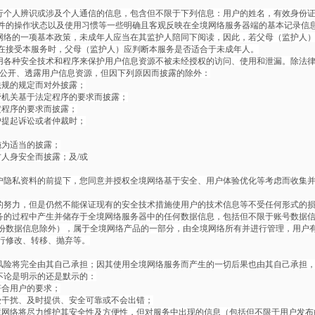
行个人辨识或涉及个人通信的信息，包含但不限于下列信息：用户的姓名，有效身份证
件的操作状态以及使用习惯等一些明确且客观反映在全境网络服务器端的基本记录信
网络的一项基本政策，未成年人应当在其监护人陪同下阅读，因此，若父母（监护人
在接受本服务时，父母（监护人）应判断本服务是否适合于未成年人。
用各种安全技术和程序来保护用户信息资源不被未经授权的访问、使用和泄漏。除法
方公开、透露用户信息资源，但因下列原因而披露的除外：
法规的规定而对外披露；
管机关基于法定程序的要求而披露；
定程序的要求而披露；
户提起诉讼或者仲裁时；
施为适当的披露；
人身安全而披露；及/或
户隐私资料的前提下，您同意并授权全境网络基于安全、用户体验优化等考虑而收集
的努力，但是仍然不能保证现有的安全技术措施使用户的技术信息等不受任何形式的
务的过程中产生并储存于全境网络服务器中的任何数据信息，包括但不限于账号数据
份数据信息除外），属于全境网络产品的一部分，由全境网络所有并进行管理，用户
行修改、转移、抛弃等。
风险将完全由其自己承担；因其使用全境网络服务而产生的一切后果也由其自己承担
不论是明示的还是默示的：
符合用户的要求；
受干扰、及时提供、安全可靠或不会出错；
境网络将尽力维护其安全性及方便性，但对服务中出现的信息（包括但不限于用户发布