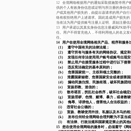
12
全境网络根据用户的通知采取措施暂停用户
供的个人有效身份信息或证明与所注册的身份信
户或其他用户损失的，由提出该请求的用户自行
络有权拒绝用户上述请求。因此造成用户损失的
当依法为用户提供账号注册人证明、原始注册信
13
用户承诺以其真实身份信息注册威风PK助
任。用户不得冒充他人，不得利用他人的名义发
任。
14 用户在使用全境网络相关产品、程序和服务
（1） 遵守中国有关的法律法规；
（2） 遵守所有与服务有关的网络协议、规定
（3） 发现任何非法使用用户账号或账号出现
（4） 禁止用户在接受服务过程中进行以下侵
（a） 违反宪法确定的基本原则的；
（b） 危害国家统一、主权和领土完整的；
（c） 泄露国家秘密、危害国家安全或者损害
（d） 煽动民族仇恨、民族歧视，破坏民族团
（e） 宣扬邪教、迷信的；
（f） 散布谣言，扰乱社会秩序，破坏社会稳定
（g） 宣扬淫秽、色情、赌博、暴力，或者教
（h） 侮辱、诽谤他人，侵害他人合法权益的；
（i） 违背社会公德的；
（j） 宣扬、教唆使用外挂、私服以及木马的相
（k） 发布任何经全境网络合理判断为不妥当
（l） 有法律、行政法规和国家规定禁止的其他
15 您在使用全境网络的服务时，必须遵守《