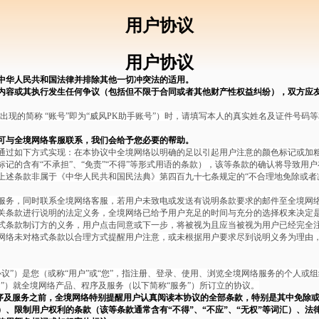
用户协议
用户协议
中华人民共和国法律并排除其他一切冲突法的适用。
内容或其执行发生任何争议（包括但不限于合同或者其他财产性权益纠纷），双方应
出现的简称 “账号”即为“威风PK助手账号”）时，请填写本人的真实姓名及证件号
可与全境网络客服联系，我们会给予您必要的帮助。
通过如下方式实现：在本协议中全境网络以明确的足以引起用户注意的颜色标记或加
记的含有“不承担”、“免责”“不得”等形式用语的条款），该等条款的确认将导致用
上述条款非属于《中华人民共和国民法典》第四百九十七条规定的“不合理地免除或者
服务，同时联系全境网络客服，若用户未致电或发送有说明条款要求的邮件至全境网
关条款进行说明的法定义务，全境网络已给予用户充足的时间与充分的选择权来决定
式条款制订方的义务，用户点击同意或下一步，将被视为且应当被视为用户已经完全
网络未对格式条款以合理方式提醒用户注意，或未根据用户要求尽到说明义务为理由
协议”）是您（或称“用户”或“您”，指注册、登录、使用、浏览全境网络服务的个人
我们”）就全境网络产品、程序及服务（以下简称“服务”）所订立的协议。
序及服务之前，全境网络特别提醒用户认真阅读本协议的全部条款，特别是其中免除
词汇）、限制用户权利的条款（该等条款通常含有“不得”、“不应”、“无权”等词汇）、