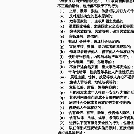
《维护互联网安全的决定》、《互联网新闻信息
不正当的活动，包括但不限于下列行为:
（1） 上载、展示、张贴、传播或以其它方式
（a） 反对宪法确定的基本原则的;
（b） 危害国家统一、主权和领土完整的;
（c） 泄露国家秘密、危害国家安全或者损害国
（d） 煽动民族仇恨、民族歧视，破坏民族团结
（e） 宣扬邪教、迷信的;
（f） 扰乱社会秩序，破坏社会稳定的;
（g） 宣扬淫秽、赌博、暴力或者教唆犯罪的;
（h） 侮辱或者诽谤他人，侵害他人合法权益的
（i） 使用夸张标题，内容与标题严重不符的；
（j） 炒作绯闻、丑闻、劣迹等的；
（k） 不当评述自然灾害、重大事故等灾难的；
（l） 带有性暗示、性挑逗等易使人产生性联想
（m） 展现血腥、惊悚、残忍等致人身心不适
（n） 煽动人群歧视、地域歧视等的；
（o） 宣扬低俗、庸俗、媚俗内容的；
（p） 可能引发未成年人模仿不安全行为和违
（q） 其他对网络生态造成不良影响的内容；
（r） 危害社会公德或者民族优秀文化传统的;
（s） 侵犯他人合法权益的；
（t） 含有虚假、有害、胁迫、侵害他人隐私
（u） 含有法律、法规、规章、条例以及任何
（2） 进行以下侵害服务安全性的行为，包括
（a） 以任何形式违反诚实信用原则，直接或
虚拟道具等权益；