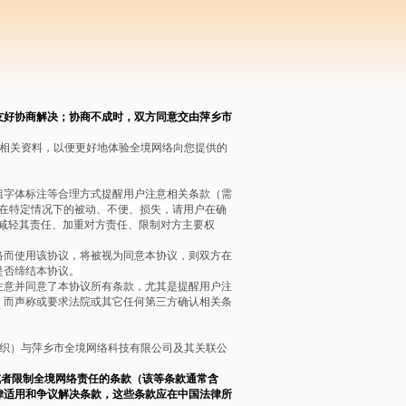
友好协商解决；协商不成时，双方同意交由萍乡市
码等相关资料，以便更好地体验全境网络向您提供的
粗字体标注等合理方式提醒用户注意相关条款（需
户在特定情况下的被动、不便、损失，请用户在确
减轻其责任、加重对方责任、限制对方主要权
络而使用该协议，将被视为同意本协议，则双方在
是否缔结本协议。
注意并同意了本协议所有条款，尤其是提醒用户注
，而声称或要求法院或其它任何第三方确认相关条
或组织）与萍乡市全境网络科技有限公司及其关联公
或者限制全境网络责任的条款（该等条款通常含
法律适用和争议解决条款，这些条款应在中国法律所