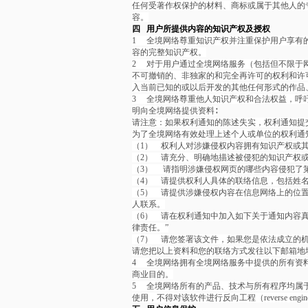
任何受著作权保护的材料、商标或属于其他人的
容。
四 用户所提供内容的知识产权及授权
1
全境网络尊重知识产权并注重保护用户享有
容的完整知识产权。
2
对于用户通过全境网络服务（包括但不限于
不可撤销的、非独家的和完全再许可的权利和许
入当前已知的或以后开发的其他任何形式的作品
3
全境网络尊重他人知识产权和合法权益，呼
明向全境网络提供资料∶
请注意：如果权利通知的陈述失实，权利通知提
为了全境网络有效处理上述个人或单位的权利通
（1）
权利人对涉嫌侵权内容拥有知识产权或其
（2）
请充分、明确地描述被侵犯的知识产权
（3）
请指明涉嫌侵权网页的哪些内容侵犯了第
（4）
请提供权利人具体的联络信息，包括姓
（5）
请提供涉嫌侵权内容在信息网络上的位置
人联系。
（6）
请在权利通知中加入如下关于通知内容真
律责任。”
（7）
请您签署该文件，如果您是依法成立的
请您把以上资料和您的联络方式发往以下邮箱地
4
全境网络拥有全境网络服务中提供的所有资
商业目的。
5
全境网络所有的产品、技术与所有程序均属
使用，不得对该软件进行反向工程（reverse engi