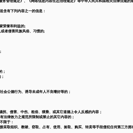
服务管理规定》、《网络信息内容生态治理规定》等中华人民共和国相关法律法规的
传送含有下列内容之一的信息：
家荣誉和利益的;
,或者侵害民族风俗、习惯的;
;
的；
的；
反社会公德行为、诱导未成年人不良嗜好等的；
、骚扰、侵害、中伤、粗俗、猥亵、或其它道德上令人反感的内容；
具有法律效力之规范所限制或禁止的其它内容的；
但不限于：
间接采取组织、教唆、窃取、占有、使用、捡取、购买、转卖等手段侵犯任何第三方拥