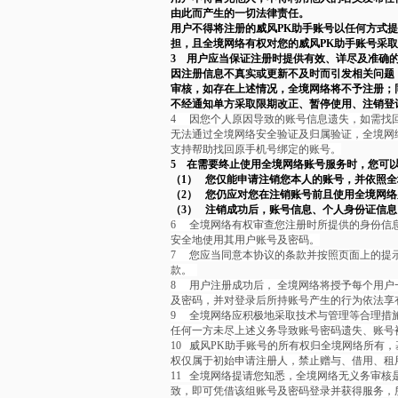
由此而产生的一切法律责任。
用户不得将注册的威风PK助手账号以任何方式
担，且全境网络有权对您的威风PK助手账号采
3 用户应当保证注册时提供有效、详尽及准确
因注册信息不真实或更新不及时而引发相关问题
审核，如存在上述情况，全境网络将不予注册；
不经通知单方采取限期改正、暂停使用、注销登
4
因您个人原因导致的账号信息遗失，如需找
无法通过全境网络安全验证及归属验证，全境网
支持帮助找回原手机号绑定的账号。
5 在需要终止使用全境网络账号服务时，您可
（1） 您仅能申请注销您本人的账号，并依照
（2） 您仍应对您在注销账号前且使用全境网
（3） 注销成功后，账号信息、个人身份证信
6
全境网络有权审查您注册时所提供的身份信
安全地使用其用户账号及密码。
7
您应当同意本协议的条款并按照页面上的提示
款。
8
用户注册成功后，
全境网络将授予每个用户
及密码，并对登录后所持账号产生的行为依法享
9
全境网络应积极地采取技术与管理等合理措
任何一方未尽上述义务导致账号密码遗失、账号
10
威风PK助手账号的所有权归全境网络所有，
权仅属于初始申请注册人，禁止赠与、借用、租
11
全境网络提请您知悉，全境网络无义务审核
致，即可凭借该组账号及密码登录并获得服务，