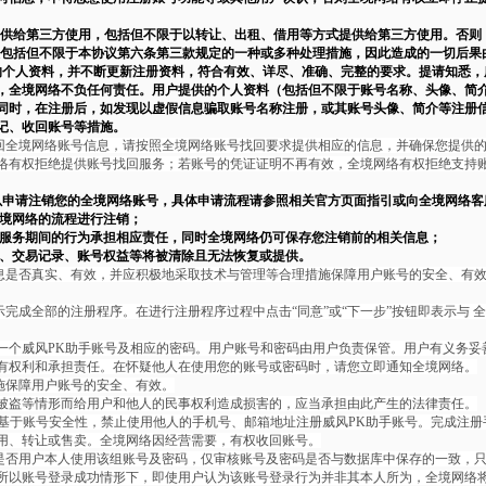
提供给第三方使用，包括但不限于以转让、出租、借用等方式提供给第三方使用。否则
取包括但不限于本协议第六条第三款规定的一种或多种处理措施，因此造成的一切后果
的个人资料，并不断更新注册资料，符合有效、详尽、准确、完整的要求。提请知悉，
，全境网络不负任何责任。用户提供的个人资料（包括但不限于账号名称、头像、简
同时，在注册后，如发现以虚假信息骗取账号名称注册，或其账号头像、简介等注册
记、收回账号等措施。
回全境网络账号信息，请按照全境网络账号找回要求提供相应的信息，并确保您提供
络有权拒绝提供账号找回服务；若账号的凭证证明不再有效，全境网络有权拒绝支持
以申请注销您的全境网络账号，具体申请流程请参照相关官方页面指引或向全境网络客
全境网络的流程进行注销；
络服务期间的行为承担相应责任，同时全境网络仍可保存您注销前的相关信息；
息、交易记录、账号权益等将被清除且无法恢复或提供。
息是否真实、有效，并应积极地采取技术与管理等合理措施保障用户账号的安全、有
完成全部的注册程序。在进行注册程序过程中点击“同意”或“下一步”按钮即表示与
全
一个威风PK助手账号及相应的密码。用户账号和密码由用户负责保管。用户有义务妥
有权利和承担责任。在怀疑他人在使用您的账号或密码时，请您立即通知全境网络。
施保障用户账号的安全、有效。
被盗等情形而给用户和他人的民事权利造成损害的，应当承担由此产生的法律责任。
基于账号安全性，禁止使用他人的手机号、邮箱地址注册威风PK助手账号。完成注册
用、转让或售卖。全境网络因经营需要，有权收回账号。
是否用户本人使用该组账号及密码，仅审核账号及密码是否与数据库中保存的一致，
所以账号登录成功情形下，即使用户认为该账号登录行为并非其本人所为，全境网络