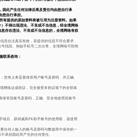
，因此产生任何法律后果及责任均由您自行承
由您自行承担。
所有提供的原始资料将被引用为注册资料。如果
介）不得出现违法、不良或不当信息，经全境网络
信息存在违法、不良或不当信息的，全境网络有权
的信息合法真实有效，若提供的信息不符合要求，
账号找回。例如手机号二次出售，全境网络可拒绝
服联系咨询：
效；您有义务妥善保管用户账号及密码，并正确、
境网络达成协议，完全接受本协议项下的全部条
善保管其账号及密码，正确、安全地使用其账号
手续后，获得威风PK助手账号的使用权，该使用
只要任何人输入的账号及密码与数据库中保存的一
将不承担因此而产生的任何责任。