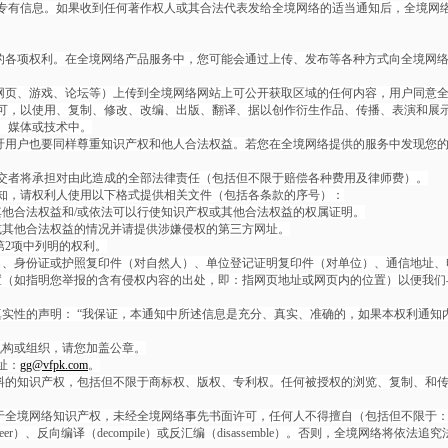
专有信息。如果收到任何著作权人或其合法代表发给全境网络的适当通知后，全境网
的各项权利。在全境网络产品服务中，您可能会通过上传、发布等各种方式向全境网
网页、游戏、论坛等）上传到全境网络网站上可公开获取区域的任何内容，用户同意
可，以使用、复制、修改、改编、出版、翻译、据以创作衍生作品、传播、表演和展示
、媒体或技术中。
吁用户也要同样尊重知识产权和他人合法权益。若您在全境网络提供的服务中发现您
交者将承担对由此造成的全部法律责任（包括但不限于赔偿各种费用及律师费）。
知，请权利人使用以下格式提供相关文件（包括各条款的序号）：
他合法权益和/或依法可以行使知识产权或其他合法权益的权属证明。
或其他合法权益的情况并请提供涉嫌侵权的第三方网址。
2项中列明的权利。
名、身份证或护照复印件（对自然人）、单位登记证明复印件（对单位）、通信地址、
（如指明您举报的含有侵权内容的出处，即：指网页地址或网页内的位置）以便我们
实性的声明： “我保证，本通知中所述信息是充分、真实、准确的，如果本权利通知
机构或组织，请您加盖公章。
址：
gg@vfpk.com
。
料的知识产权，包括但不限于商标权、版权、专利权。任何被授权的浏览、复制、和
于全境网络知识产权，未经全境网络事先书面许可，任何人不得擅自（包括但不限于
neer）、反向编译（decompile）或反汇编（disassemble）。否则，全境网络将依法追