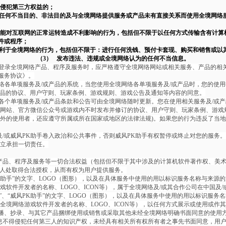
人侵犯第三方权益的；
为任何不当目的、非法目的及与全境网络提供服务或产品未有直接关系而使用全境网络
可能对互联网的正常运转造成不利影响的行为，包括但不限于以任何方式传输含有计算
件或程序；
不利于全境网络的行为，包括但不限于：进行任何洗钱、预付卡套现、购买和销售或以
（3） 发布违法、违规或全境网络认为的任何不当信息。
码登录全境网络产品、程序及服务时，应严格遵守全境网络网站或相关服务、产品的相
服务协议》。
络各单项服务及/或产品的系统，当您使用全境网络各单项服务及/或产品时，您的使用
产品的协议、用户守则、玩家条例、游戏规则、游戏公告及通知等内容的同意。
各个单项服务及/或产品条款和公告可由全境网络随时更新。您在使用相关服务及/或产
方网站、官方微信公众号或游戏内不时发布并修订的协议、用户守则、玩家条例、游戏
境外的使用者，还应遵守所属或所在国家或地区的法律法规)。如果您的行为违反了当
/或威风PK助手卷入政治和公共事件，否则威风PK助手有权暂停或终止对您的服务
独立承担一切责任。
产品、程序及服务等一切合法权益（包括但不限于其中涉及的计算机软件著作权、美
利人处取得合法授权，从而有权为用户提供服务。
PK助手”的文字、LOGO（图形），以及在具体服务中使用的用以标识服务名称与来源
游戏软件开发者的名称、LOGO、ICON等），属于全境网络及/或其合作公司在中国及
”、“威风PK助手”的文字、LOGO（图形），以及在具体服务中使用的用以标识服务
N，全境网络游戏软件开发者的名称、LOGO、ICON等），以任何方式展示或使用或
播、抄录、与其它产品捆绑使用或销售或采取其他未经全境网络明确书面同意的使用
息不得侵犯任何第三人的知识产权，未经具有相关所有权所有者之事先书面同意，用