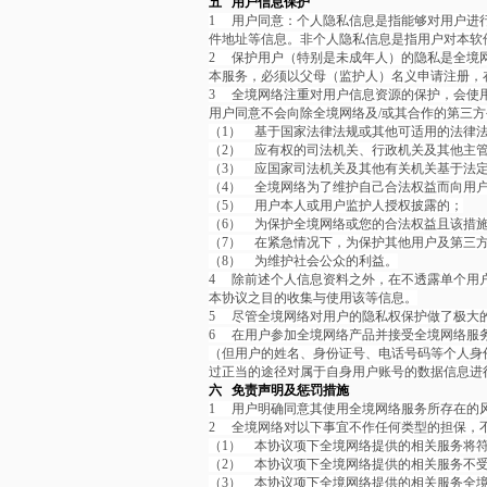
五 用户信息保护
1
用户同意：个人隐私信息是指能够对用户进
件地址等信息。非个人隐私信息是指用户对本软
2
保护用户（特别是未成年人）的隐私是全境
本服务，必须以父母（监护人）名义申请注册，
3
全境网络注重对用户信息资源的保护，会使
用户同意不会向除全境网络及/或其合作的第三
（1）
基于国家法律法规或其他可适用的法律
（2）
应有权的司法机关、行政机关及其他主
（3）
应国家司法机关及其他有关机关基于法
（4）
全境网络为了维护自己合法权益而向用
（5）
用户本人或用户监护人授权披露的；
（6）
为保护全境网络或您的合法权益且该措
（7）
在紧急情况下，为保护其他用户及第三方
（8）
为维护社会公众的利益。
4
除前述个人信息资料之外，在不透露单个用
本协议之目的收集与使用该等信息。
5
尽管全境网络对用户的隐私权保护做了极大
6
在用户参加全境网络产品并接受全境网络服
（但用户的姓名、身份证号、电话号码等个人身
过正当的途径对属于自身用户账号的数据信息进
六 免责声明及惩罚措施
1
用户明确同意其使用全境网络服务所存在的
2
全境网络对以下事宜不作任何类型的担保，
（1）
本协议项下全境网络提供的相关服务将
（2）
本协议项下全境网络提供的相关服务不
（3）
本协议项下全境网络提供的相关服务全