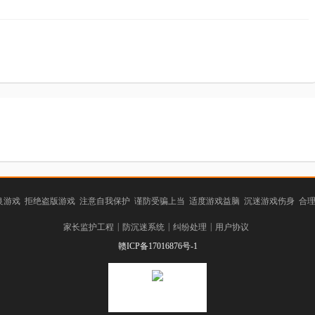
游戏 拒绝盗版游戏 注意自我保护 谨防受骗上当 适度游戏益脑 沉迷游戏伤身 合
|
|
|
家长监护工程
防沉迷系统
纠纷处理
用户协议
赣ICP备17016876号-1