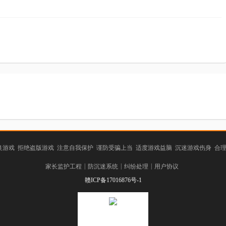
游戏 拒绝盗版游戏 注意自我保护 谨防受骗上当 适度游戏益脑 沉迷游戏伤身 合
|
|
|
家长监护工程
防沉迷系统
纠纷处理
用户协议
赣ICP备17016876号-1